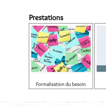
Prestations
N
Vous avez plein d'idées ?
tech
w
Nous les consolidons avec les
dernières technologies, et imaginons
ensemble la solution optimale.
Quan
Formalisation du besoin