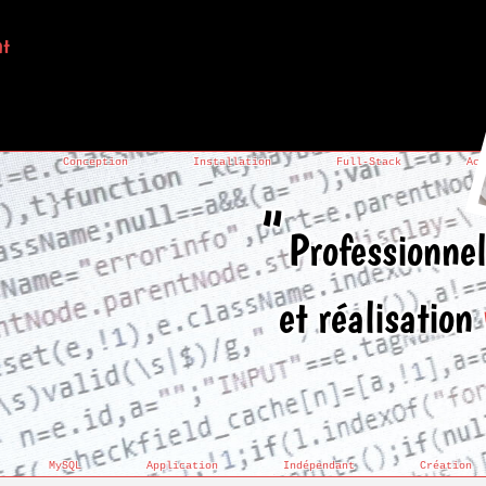
at
Conception
Installation
Full-Stack
Acc
Professionne
et réalisation
MySQL
Application
Indépendant
Création