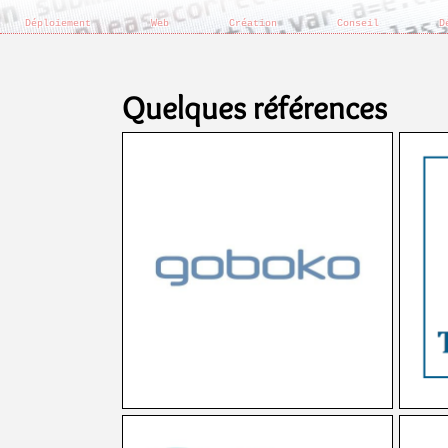
Déploiement
Web
Création
Conseil
D
Quelques références
Au départ, il s'agissait de faire un
lifting au site historique vieillisant.
2 ans plus tard : applications
co
intégralement redéveloppées,
fonctionalités décuplées, design et
ergonomie actualisés, conformité
RGPD, ...
site web