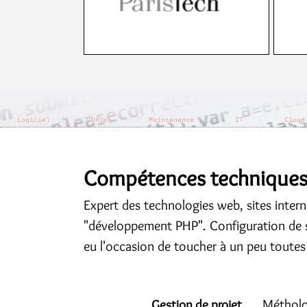
Logiciel
Unix
Maintenance
IT
Cloud
Compétences technique
Expert des technologies web, sites inter
"développement PHP". Configuration de ser
eu l'occasion de toucher à un peu toutes 
Métholo
Gestion de projet