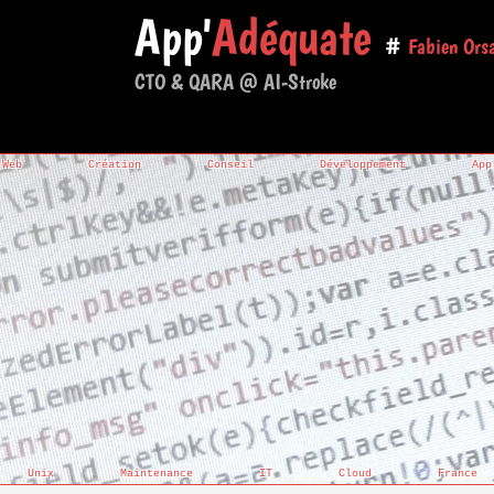
App'
Adéquate
#
Fabien Ors
CTO & QARA @
AI-Stroke
Web
Création
Conseil
Développement
App
Unix
Maintenance
IT
Cloud
France