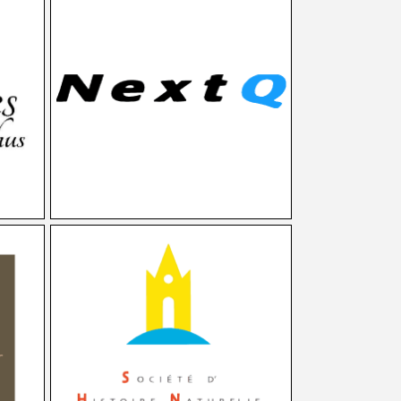
on du
Maintenance et évolution de
l'application web.
EO
Création d'un outil de suivi et de
gle).
reporting des plantes sauvages.