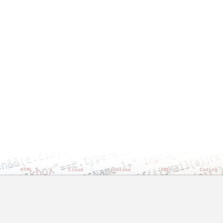
HTML 5
Cloud
Online
XML
Coding